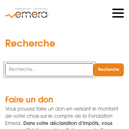
Vers la page d'accueil
Vers la navigation mobile
Vers la recherche
Vers le contenu principal
Vers la zone des pieds
Passer au langage simple
Recherche
Chaine
de
recherche
(au
moins
Faire un don
3
Vous pouvez faire un don en versant le montant
caractères)
de votre choix sur le compte de la Fondation
Emera.
Dans votre déclaration d’impôts, vous